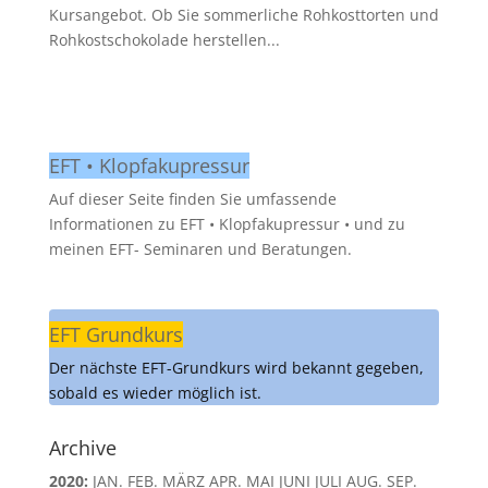
Kursangebot. Ob Sie sommerliche Rohkosttorten und
Rohkostschokolade herstellen...
EFT • Klopfakupressur
Auf dieser Seite finden Sie umfassende
Informationen zu EFT • Klopfakupressur • und zu
meinen EFT- Seminaren und Beratungen.
EFT Grundkurs
Der nächste EFT-Grundkurs wird bekannt gegeben,
sobald es wieder möglich ist.
Archive
2020
:
JAN.
FEB.
MÄRZ
APR.
MAI
JUNI
JULI
AUG.
SEP.