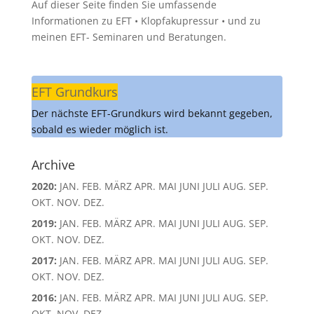
Auf dieser Seite finden Sie umfassende
Informationen zu EFT • Klopfakupressur • und zu
meinen EFT- Seminaren und Beratungen.
EFT Grundkurs
Der nächste EFT-Grundkurs wird bekannt gegeben,
sobald es wieder möglich ist.
Archive
2020
:
JAN.
FEB.
MÄRZ
APR.
MAI
JUNI
JULI
AUG.
SEP.
OKT.
NOV.
DEZ.
2019
:
JAN.
FEB.
MÄRZ
APR.
MAI
JUNI
JULI
AUG.
SEP.
OKT.
NOV.
DEZ.
2017
:
JAN.
FEB.
MÄRZ
APR.
MAI
JUNI
JULI
AUG.
SEP.
OKT.
NOV.
DEZ.
2016
:
JAN.
FEB.
MÄRZ
APR.
MAI
JUNI
JULI
AUG.
SEP.
OKT.
NOV.
DEZ.