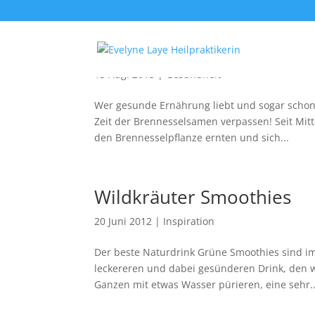
Jetzt ist die Zeit für Bre
13 Aug. 2015
|
Gesundheit
Wer gesunde Ernährung liebt und sogar schon m
Zeit der Brennesselsamen verpassen! Seit Mitt
den Brennesselpflanze ernten und sich...
Wildkräuter Smoothies
20 Juni 2012
|
Inspiration
Der beste Naturdrink Grüne Smoothies sind im
leckereren und dabei gesünderen Drink, den w
Ganzen mit etwas Wasser pürieren, eine sehr..