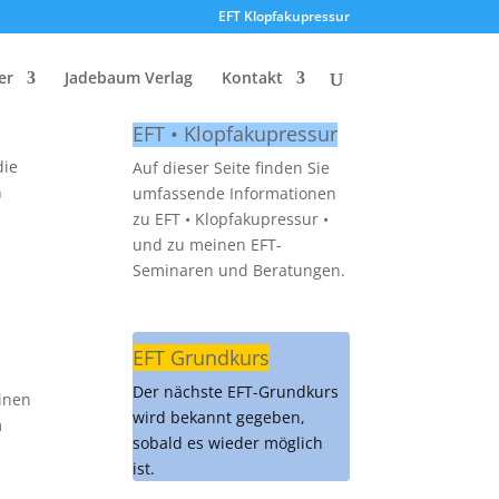
EFT Klopfakupressur
er
Jadebaum Verlag
Kontakt
EFT • Klopfakupressur
die
Auf dieser Seite finden Sie
n
umfassende Informationen
zu EFT • Klopfakupressur •
und zu meinen EFT-
Seminaren und Beratungen.
EFT Grundkurs
Der nächste EFT-Grundkurs
einen
wird bekannt gegeben,
m
sobald es wieder möglich
ist.