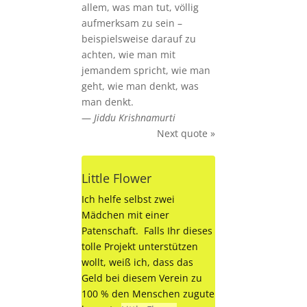
allem, was man tut, völlig
aufmerksam zu sein –
beispielsweise darauf zu
achten, wie man mit
jemandem spricht, wie man
geht, wie man denkt, was
man denkt.
—
Jiddu Krishnamurti
Next quote »
Little Flower
Ich helfe selbst zwei
Mädchen mit einer
Patenschaft. Falls Ihr dieses
tolle Projekt unterstützen
wollt, weiß ich, dass das
Geld bei diesem Verein zu
100 % den Menschen zugute