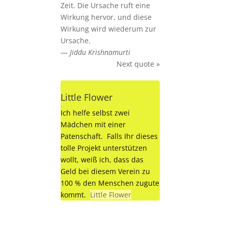
Zeit. Die Ursache ruft eine
Wirkung hervor, und diese
Wirkung wird wiederum zur
Ursache.
—
Jiddu Krishnamurti
Next quote »
Little Flower
Ich helfe selbst zwei
Mädchen mit einer
Patenschaft. Falls Ihr dieses
tolle Projekt unterstützen
wollt, weiß ich, dass das
Geld bei diesem Verein zu
100 % den Menschen zugute
kommt.
Little Flower