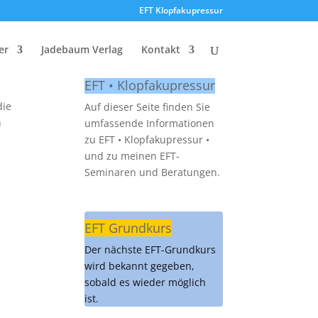
EFT Klopfakupressur
er
Jadebaum Verlag
Kontakt
EFT • Klopfakupressur
die
Auf dieser Seite finden Sie
n
umfassende Informationen
zu EFT • Klopfakupressur •
und zu meinen EFT-
Seminaren und Beratungen.
EFT Grundkurs
Der nächste EFT-Grundkurs
wird bekannt gegeben,
sobald es wieder möglich
ist.