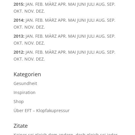
2015
:
JAN.
FEB.
MÄRZ
APR.
MAI
JUNI
JULI
AUG.
SEP.
OKT.
NOV.
DEZ.
2014
:
JAN.
FEB.
MÄRZ
APR.
MAI
JUNI
JULI
AUG.
SEP.
OKT.
NOV.
DEZ.
2013
:
JAN.
FEB.
MÄRZ
APR.
MAI
JUNI
JULI
AUG.
SEP.
OKT.
NOV.
DEZ.
2012
:
JAN.
FEB.
MÄRZ
APR.
MAI
JUNI
JULI
AUG.
SEP.
OKT.
NOV.
DEZ.
Kategorien
Gesundheit
Inspiration
Shop
Über EFT – Klopfakupressur
Zitate
Keiner sei gleich dem andern, doch gleich sei jeder