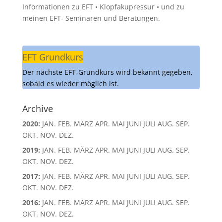
Informationen zu EFT • Klopfakupressur • und zu
meinen EFT- Seminaren und Beratungen.
EFT Grundkurs
Der nächste EFT-Grundkurs wird bekannt gegeben,
sobald es wieder möglich ist.
Archive
2020
:
JAN.
FEB.
MÄRZ
APR.
MAI
JUNI
JULI
AUG.
SEP.
OKT.
NOV.
DEZ.
2019
:
JAN.
FEB.
MÄRZ
APR.
MAI
JUNI
JULI
AUG.
SEP.
OKT.
NOV.
DEZ.
2017
:
JAN.
FEB.
MÄRZ
APR.
MAI
JUNI
JULI
AUG.
SEP.
OKT.
NOV.
DEZ.
2016
:
JAN.
FEB.
MÄRZ
APR.
MAI
JUNI
JULI
AUG.
SEP.
OKT.
NOV.
DEZ.