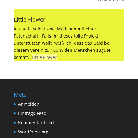
Little Flower
Ich helfe selbst zwei Mädchen mit einer
Patenschaft. Falls Ihr dieses tolle Projekt
unterstützen wollt, weiß ich, dass das Geld bei
diesem Verein zu 100 % den Menschen zugute
kommt.
Little Flower
Meta
Anmelden
Eintrags-Feed
Kommentar-Feed
WordPress.org