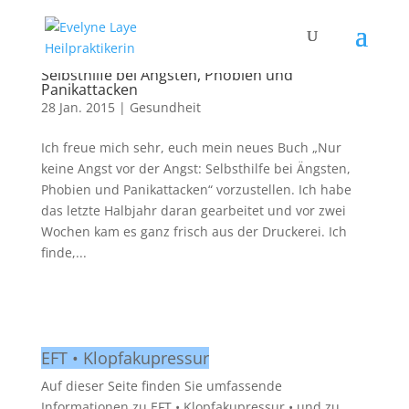
Nur keine Angst vor der Angst:
Selbsthilfe bei Ängsten, Phobien und
Panikattacken
28 Jan. 2015
|
Gesundheit
Ich freue mich sehr, euch mein neues Buch „Nur
keine Angst vor der Angst: Selbsthilfe bei Ängsten,
Phobien und Panikattacken“ vorzustellen. Ich habe
das letzte Halbjahr daran gearbeitet und vor zwei
Wochen kam es ganz frisch aus der Druckerei. Ich
finde,...
EFT • Klopfakupressur
Auf dieser Seite finden Sie umfassende
Informationen zu EFT • Klopfakupressur • und zu