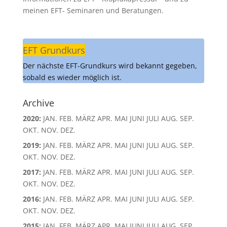
meinen EFT- Seminaren und Beratungen.
EFT Grundkurs
Der nächste EFT-Grundkurs wird bekannt gegeben,
sobald es wieder möglich ist.
Archive
2020
:
JAN.
FEB.
MÄRZ
APR.
MAI
JUNI
JULI
AUG.
SEP.
OKT.
NOV.
DEZ.
2019
:
JAN.
FEB.
MÄRZ
APR.
MAI
JUNI
JULI
AUG.
SEP.
OKT.
NOV.
DEZ.
2017
:
JAN.
FEB.
MÄRZ
APR.
MAI
JUNI
JULI
AUG.
SEP.
OKT.
NOV.
DEZ.
2016
:
JAN.
FEB.
MÄRZ
APR.
MAI
JUNI
JULI
AUG.
SEP.
OKT.
NOV.
DEZ.
2015
:
JAN.
FEB.
MÄRZ
APR.
MAI
JUNI
JULI
AUG.
SEP.