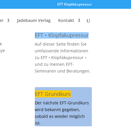
EFT Klopfakupressur
er
Jadebaum Verlag
Kontakt
EFT • Klopfakupressur
ie
Auf dieser Seite finden Sie
aye
umfassende Informationen
zu EFT • Klopfakupressur •
und zu meinen EFT-
Seminaren und Beratungen.
EFT Grundkurs
Der nächste EFT-Grundkurs
wird bekannt gegeben,
sobald es wieder möglich
ist.