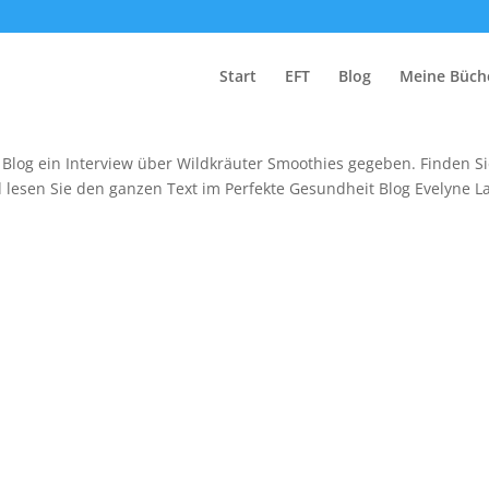
te Gesundheit Blog
Start
EFT
Blog
Meine Büch
Blog ein Interview über Wildkräuter Smoothies gegeben. Finden S
 lesen Sie den ganzen Text im Perfekte Gesundheit Blog Evelyne L
.