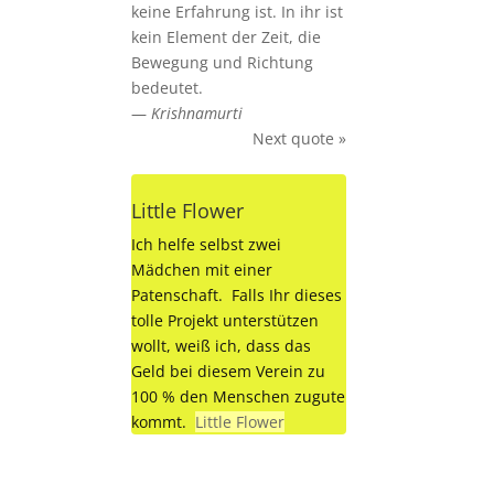
keine Erfahrung ist. In ihr ist
kein Element der Zeit, die
Bewegung und Richtung
bedeutet.
—
Krishnamurti
Next quote »
Little Flower
Ich helfe selbst zwei
Mädchen mit einer
Patenschaft. Falls Ihr dieses
tolle Projekt unterstützen
wollt, weiß ich, dass das
Geld bei diesem Verein zu
100 % den Menschen zugute
kommt.
Little Flower