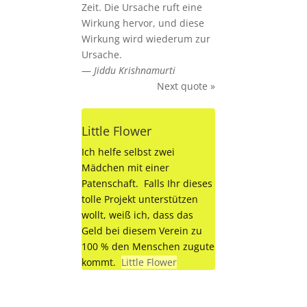
Zeit. Die Ursache ruft eine
Wirkung hervor, und diese
Wirkung wird wiederum zur
Ursache.
—
Jiddu Krishnamurti
Next quote »
Little Flower
Ich helfe selbst zwei
Mädchen mit einer
Patenschaft. Falls Ihr dieses
tolle Projekt unterstützen
wollt, weiß ich, dass das
Geld bei diesem Verein zu
100 % den Menschen zugute
kommt.
Little Flower