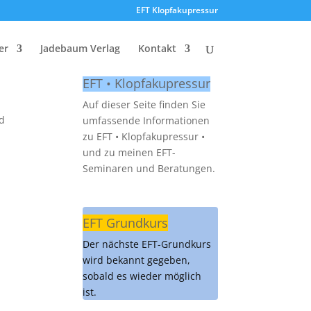
EFT Klopfakupressur
er
Jadebaum Verlag
Kontakt
EFT • Klopfakupressur
Auf dieser Seite finden Sie
nd
umfassende Informationen
zu EFT • Klopfakupressur •
und zu meinen EFT-
Seminaren und Beratungen.
EFT Grundkurs
Der nächste EFT-Grundkurs
wird bekannt gegeben,
sobald es wieder möglich
ist.