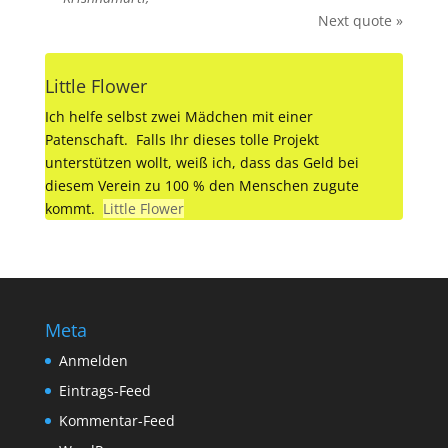
Next quote »
Little Flower
Ich helfe selbst zwei Mädchen mit einer
Patenschaft. Falls Ihr dieses tolle Projekt
unterstützen wollt, weiß ich, dass das Geld bei
diesem Verein zu 100 % den Menschen zugute
kommt.
Little Flower
Meta
Anmelden
Eintrags-Feed
Kommentar-Feed