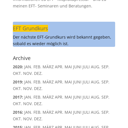
meinen EFT- Seminaren und Beratungen.
EFT Grundkurs
Der nächste EFT-Grundkurs wird bekannt gegeben,
sobald es wieder möglich ist.
Archive
2020
:
JAN.
FEB.
MÄRZ
APR.
MAI
JUNI
JULI
AUG.
SEP.
OKT.
NOV.
DEZ.
2019
:
JAN.
FEB.
MÄRZ
APR.
MAI
JUNI
JULI
AUG.
SEP.
OKT.
NOV.
DEZ.
2017
:
JAN.
FEB.
MÄRZ
APR.
MAI
JUNI
JULI
AUG.
SEP.
OKT.
NOV.
DEZ.
2016
:
JAN.
FEB.
MÄRZ
APR.
MAI
JUNI
JULI
AUG.
SEP.
OKT.
NOV.
DEZ.
2015
:
JAN.
FEB.
MÄRZ
APR.
MAI
JUNI
JULI
AUG.
SEP.