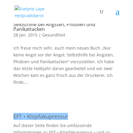
Nur keine Angst vor der Angst:
Selbsthilfe bei Ängsten, Phobien und
Panikattacken
28 Jan. 2015
|
Gesundheit
Ich freue mich sehr, euch mein neues Buch „Nur
keine Angst vor der Angst: Selbsthilfe bei Ängsten,
Phobien und Panikattacken“ vorzustellen. Ich habe
das letzte Halbjahr daran gearbeitet und vor zwei
Wochen kam es ganz frisch aus der Druckerei. Ich
finde,...
EFT • Klopfakupressur
Auf dieser Seite finden Sie umfassende
Informationen zu EFT • Klopfakupressur • und zu