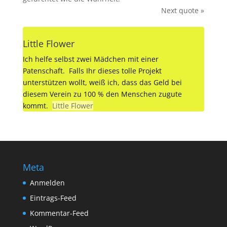
Next quote »
Little Flower
Ich helfe selbst zwei Mädchen mit einer
Patenschaft. Falls Ihr dieses tolle Projekt
unterstützen wollt, weiß ich, dass das Geld bei
diesem Verein zu 100 % den Menschen zugute
kommt.
Little Flower
Meta
Anmelden
Eintrags-Feed
Kommentar-Feed