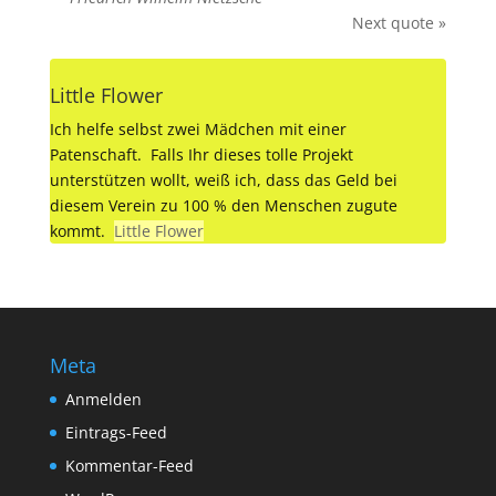
Next quote »
Little Flower
Ich helfe selbst zwei Mädchen mit einer
Patenschaft. Falls Ihr dieses tolle Projekt
unterstützen wollt, weiß ich, dass das Geld bei
diesem Verein zu 100 % den Menschen zugute
kommt.
Little Flower
Meta
Anmelden
Eintrags-Feed
Kommentar-Feed