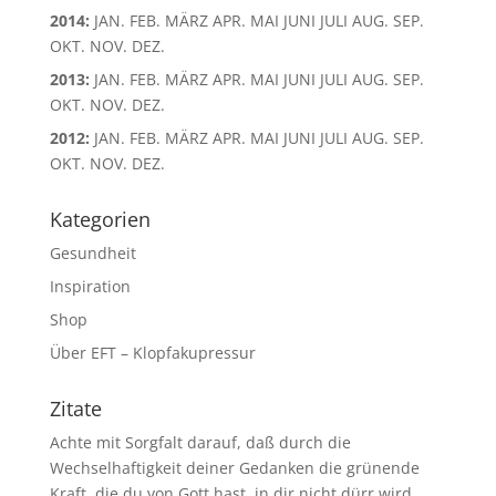
2014
:
JAN.
FEB.
MÄRZ
APR.
MAI
JUNI
JULI
AUG.
SEP.
OKT.
NOV.
DEZ.
2013
:
JAN.
FEB.
MÄRZ
APR.
MAI
JUNI
JULI
AUG.
SEP.
OKT.
NOV.
DEZ.
2012
:
JAN.
FEB.
MÄRZ
APR.
MAI
JUNI
JULI
AUG.
SEP.
OKT.
NOV.
DEZ.
Kategorien
Gesundheit
Inspiration
Shop
Über EFT – Klopfakupressur
Zitate
Achte mit Sorgfalt darauf, daß durch die
Wechselhaftigkeit deiner Gedanken die grünende
Kraft, die du von Gott hast, in dir nicht dürr wird.