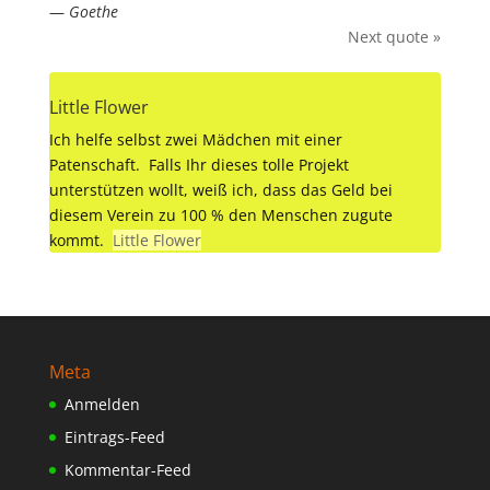
—
Goethe
Next quote »
Little Flower
Ich helfe selbst zwei Mädchen mit einer
Patenschaft. Falls Ihr dieses tolle Projekt
unterstützen wollt, weiß ich, dass das Geld bei
diesem Verein zu 100 % den Menschen zugute
kommt.
Little Flower
Meta
Anmelden
Eintrags-Feed
Kommentar-Feed