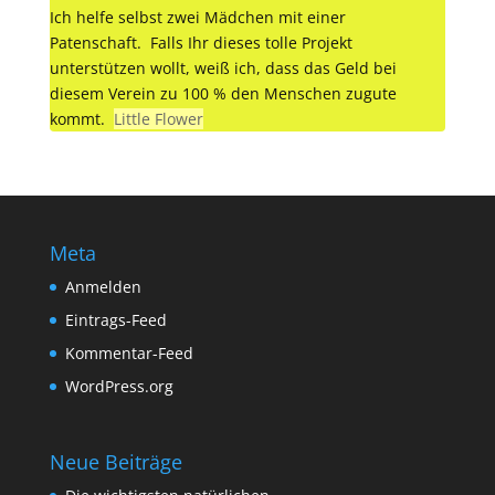
Ich helfe selbst zwei Mädchen mit einer
Patenschaft. Falls Ihr dieses tolle Projekt
unterstützen wollt, weiß ich, dass das Geld bei
diesem Verein zu 100 % den Menschen zugute
kommt.
Little Flower
Meta
Anmelden
Eintrags-Feed
Kommentar-Feed
WordPress.org
Neue Beiträge