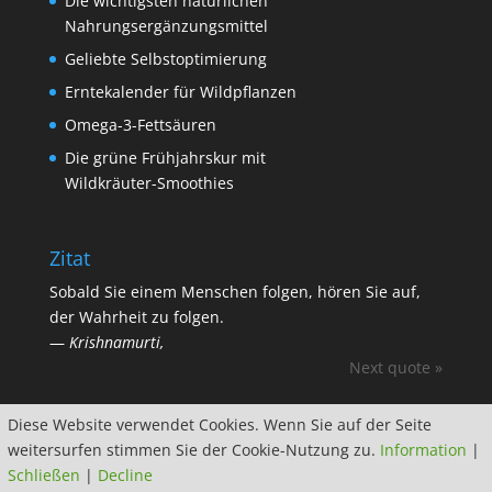
Die wichtigsten natürlichen
Nahrungsergänzungsmittel
Geliebte Selbstoptimierung
Erntekalender für Wildpflanzen
Omega-3-Fettsäuren
Die grüne Frühjahrskur mit
Wildkräuter-Smoothies
Zitat
Sobald Sie einem Menschen folgen, hören Sie auf,
der Wahrheit zu folgen.
—
Krishnamurti,
Next quote »
Diese Website verwendet Cookies. Wenn Sie auf der Seite
weitersurfen stimmen Sie der Cookie-Nutzung zu.
Information
|
Schließen
|
Decline