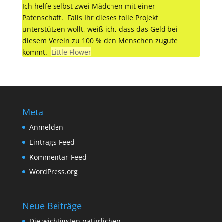
Ich helfe selbst zwei Mädchen mit einer
Patenschaft. Falls Ihr dieses tolle Projekt
unterstützen wollt, weiß ich, dass das Geld bei
diesem Verein zu 100 % den Menschen zugute
kommt.
Little Flower
Meta
Anmelden
Eintrags-Feed
Kommentar-Feed
WordPress.org
Neue Beiträge
Die wichtigsten natürlichen