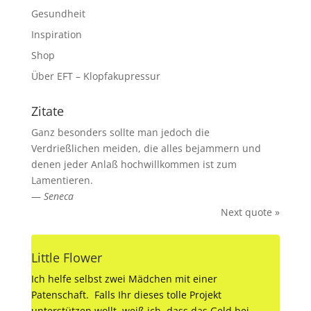
Gesundheit
Inspiration
Shop
Über EFT – Klopfakupressur
Zitate
Ganz besonders sollte man jedoch die
Verdrießlichen meiden, die alles bejammern und
denen jeder Anlaß hochwillkommen ist zum
Lamentieren.
—
Seneca
Next quote »
Little Flower
Ich helfe selbst zwei Mädchen mit einer
Patenschaft. Falls Ihr dieses tolle Projekt
unterstützen wollt, weiß ich, dass das Geld bei