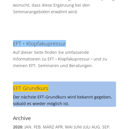
wünscht, dass diese Ergänzung bei den
Seminarangeboten erwähnt wird.
EFT • Klopfakupressur
Auf dieser Seite finden Sie umfassende
Informationen zu EFT • Klopfakupressur • und zu
meinen EFT- Seminaren und Beratungen.
EFT Grundkurs
Der nächste EFT-Grundkurs wird bekannt gegeben,
sobald es wieder möglich ist.
Archive
2020
:
JAN.
FEB.
MÄRZ
APR.
MAI
JUNI
JULI
AUG.
SEP.