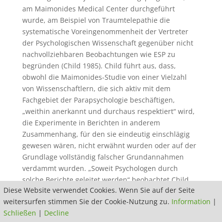
am Maimonides Medical Center durchgeführt
wurde, am Beispiel von Traumtelepathie die
systematische Voreingenommenheit der Vertreter
der Psychologischen Wissenschaft gegenüber nicht
nachvollziehbaren Beobachtungen wie ESP zu
begründen (Child 1985). Child führt aus, dass,
obwohl die Maimonides-Studie von einer Vielzahl
von Wissenschaftlern, die sich aktiv mit dem
Fachgebiet der Parapsychologie beschäftigen,
„weithin anerkannt und durchaus respektiert“ wird,
die Experimente in Berichten in anderem
Zusammenhang, für den sie eindeutig einschlägig
gewesen wären, nicht erwähnt wurden oder auf der
Grundlage vollständig falscher Grundannahmen
verdammt wurden. „Soweit Psychologen durch
solche Berichte geleitet werden“ beobachtet Child,
Diese Website verwendet Cookies. Wenn Sie auf der Seite
„werden sie daran gehindert, korrekte Informationen
weitersurfen stimmen Sie der Cookie-Nutzung zu.
Information
|
über den Stand der Forschung zu erhalten“, die ihre
Schließen
|
Decline
Weltsicht nachhaltig beeinflussen würde (Seite