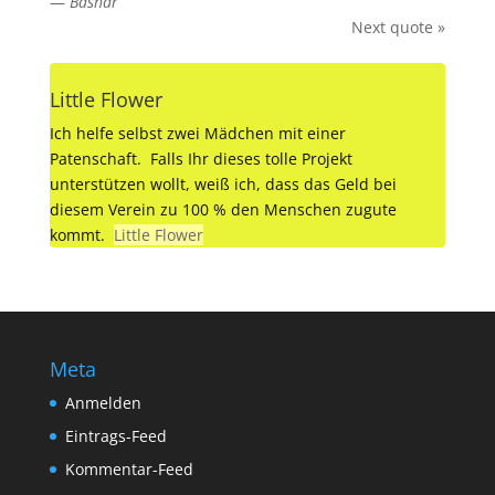
—
Bashar
Next quote »
Little Flower
Ich helfe selbst zwei Mädchen mit einer
Patenschaft. Falls Ihr dieses tolle Projekt
unterstützen wollt, weiß ich, dass das Geld bei
diesem Verein zu 100 % den Menschen zugute
kommt.
Little Flower
Meta
Anmelden
Eintrags-Feed
Kommentar-Feed