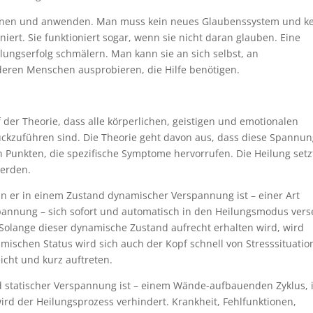
ernen und anwenden. Man muss kein neues Glaubenssystem und k
iert. Sie funktioniert sogar, wenn sie nicht daran glauben. Eine
lungserfolg schmälern. Man kann sie an sich selbst, an
eren Menschen ausprobieren, die Hilfe benötigen.
der Theorie, dass alle körperlichen, geistigen und emotionalen
ckzuführen sind. Die Theorie geht davon aus, dass diese Spannun
en Punkten, die spezifische Symptome hervorrufen. Die Heilung setz
werden.
nn er in einem Zustand dynamischer Verspannung ist – einer Art
annung – sich sofort und automatisch in den Heilungsmodus verse
. Solange dieser dynamische Zustand aufrecht erhalten wird, wird
amischen Status wird sich auch der Kopf schnell von Stresssituati
icht und kurz auftreten.
d statischer Verspannung ist – einem Wände-aufbauenden Zyklus, 
d der Heilungsprozess verhindert. Krankheit, Fehlfunktionen,