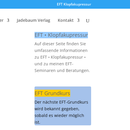
EFT Klopfakupressur
er
Jadebaum Verlag
Kontakt
EFT • Klopfakupressur
Auf dieser Seite finden Sie
umfassende Informationen
zu EFT • Klopfakupressur •
und zu meinen EFT-
Seminaren und Beratungen.
EFT Grundkurs
Der nächste EFT-Grundkurs
wird bekannt gegeben,
sobald es wieder möglich
ist.