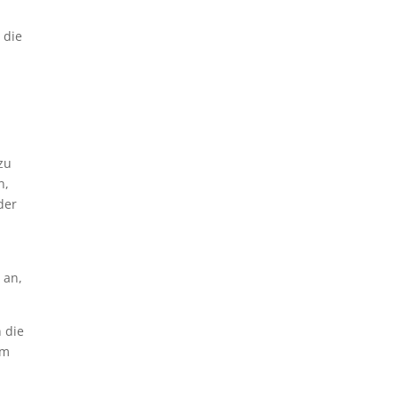
 die
zu
n,
der
 an,
 die
em