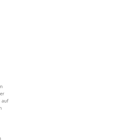
en
per
 auf
n
n