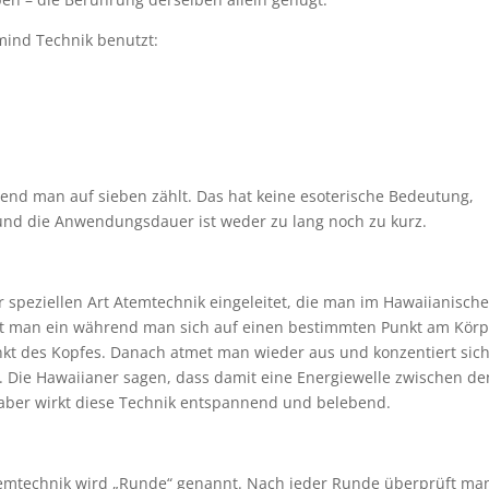
mind Technik benutzt:
end man auf sieben zählt. Das hat keine esoterische Bedeutung,
und die Anwendungsdauer ist weder zu lang noch zu kurz.
 speziellen Art Atemtechnik eingeleitet, die man im Hawaiianisch
met man ein während man sich auf einen bestimmten Punkt am Kör
unkt des Kopfes. Danach atmet man wieder aus und konzentiert sich
n. Die Hawaiianer sagen, dass damit eine Energiewelle zwischen de
 aber wirkt diese Technik entspannend und belebend.
emtechnik wird „Runde“ genannt. Nach jeder Runde überprüft ma