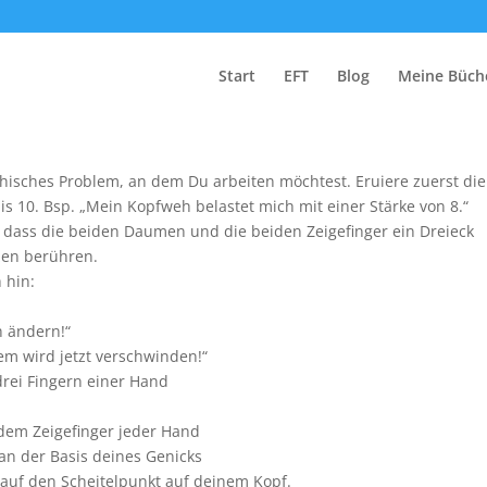
k
Start
EFT
Blog
Meine Büch
chisches Problem, an dem Du arbeiten möchtest. Eruiere zuerst die
is 10. Bsp. „Mein Kopfweh belastet mich mit einer Stärke von 8.“
 dass die beiden Daumen und die beiden Zeigefinger ein Dreieck
zen berühren.
h hin:
h ändern!“
em wird jetzt verschwinden!“
drei Fingern einer Hand
dem Zeigefinger jeder Hand
an der Basis deines Genicks
 auf den Scheitelpunkt auf deinem Kopf.