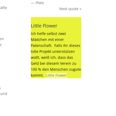
—
Plato
äfte
Next quote »
Little Flower
Ich helfe selbst zwei
ten
Mädchen mit einer
e
Patenschaft. Falls Ihr dieses
tolle Projekt unterstützen
wollt, weiß ich, dass das
Geld bei diesem Verein zu
100 % den Menschen zugute
kommt.
Little Flower
s
, und