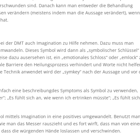
 verschwunden sind. Danach kann man entweder die Behandlung
sen verändern (meistens indem man die Aussage verändert), wenn
hat.
bei der DMT auch Imagination zu Hilfe nehmen. Dazu muss man
umwandeln. Dieses Symbol wird dann als „symbolischer Schlüssel“
se dazu ausersehen ist, ein „emotionales Schloss“ oder „emlock“ 
ale Barriere den Heilungsprozess verhindert und Worte nicht helfe
e Technik anwendet wird der „symkey“ nach der Aussage und vor 
infach eine beschreibungdes Symptoms als Symbol zu verwenden,
r“; „Es fühlt sich an, wie wenn ich ertrinken müsste“; „Es fühlt sich
ol mittels Imagination in eine positives umgewandelt. Benutzt man
 wie man das Messer rauszieht und es fort wirft, dass man von ein
 dass die würgenden Hände loslassen und verschwinden.