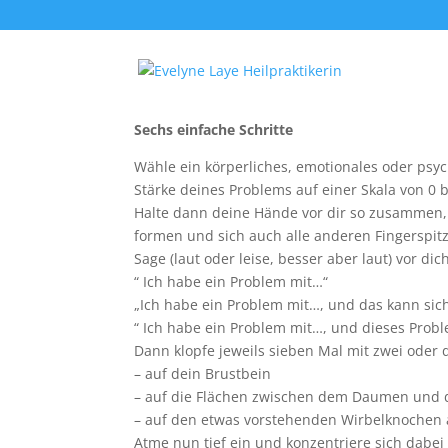
Die Dynamind Techni
Sechs einfache Schritte
Wähle ein körperliches, emotionales oder psy
Stärke deines Problems auf einer Skala von 0 b
Halte dann deine Hände vor dir so zusammen,
formen und sich auch alle anderen Fingerspit
Sage (laut oder leise, besser aber laut) vor dic
“ Ich habe ein Problem mit…“
„Ich habe ein Problem mit…, und das kann sic
“ Ich habe ein Problem mit…, und dieses Probl
Dann klopfe jeweils sieben Mal mit zwei oder 
– auf dein Brustbein
– auf die Flächen zwischen dem Daumen und 
– auf den etwas vorstehenden Wirbelknochen 
Atme nun tief ein und konzentriere sich dabei