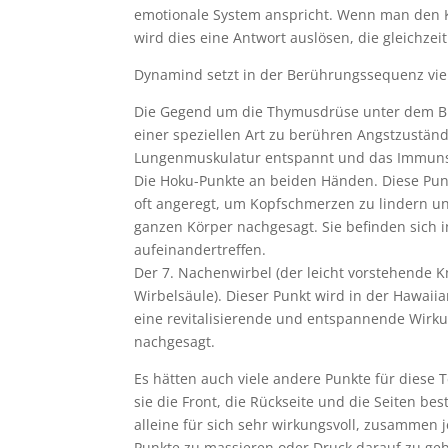
emotionale System anspricht. Wenn man den Kö
wird dies eine Antwort auslösen, die gleichze
Dynamind setzt in der Berührungssequenz vier
Die Gegend um die Thymusdrüse unter dem Bru
einer speziellen Art zu berühren Angstzustände
Lungenmuskulatur entspannt und das Immunsy
Die Hoku-Punkte an beiden Händen. Diese Pun
oft angeregt, um Kopfschmerzen zu lindern un
ganzen Körper nachgesagt. Sie befinden sich 
aufeinandertreffen.
Der 7. Nachenwirbel (der leicht vorstehende 
Wirbelsäule). Dieser Punkt wird in der Hawaii
eine revitalisierende und entspannende Wirk
nachgesagt.
Es hätten auch viele andere Punkte für diese
sie die Front, die Rückseite und die Seiten be
alleine für sich sehr wirkungsvoll, zusammen je
Punkte zu massieren oder Druck darauf zu geb