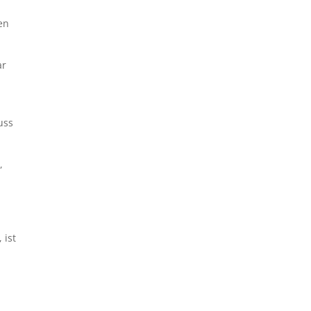
en
ar
h
uss
,
 ist