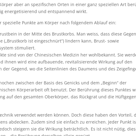
rper aber an spezifischen Orten in einer ganz speziellen Art ber
itig energetisierend und entspannend wirkt.
 spezielle Punkte am Körper nach folgendem Ablauf ein:
stbein in der Mitte des Brustkorbs. Man weiss, dass diese Gegen
 („Brustkorb ist eingeschnürt“) lindern kann, Brust- sowie
stem stimuliert.
kte sind von der Chinesischen Medizin her wohlbekannt. Sie wer
d ihnen wird eine aufbauende, revitalisierende Wirkung auf den
in der Gegend, wo die Seitenlinien des Daumens und des Zeigefing
Knochen zwischen der Basis des Genicks und dem „Beginn“ der
anischen Körperarbeit oft benutzt. Der Berührung dieses Punktes w
ung auf den gesamten Oberkörper, das Rückgrat und die Hüftgege
 Technik verwendet werden können. Doch diese haben den Vorteil, 
stens abdecken. Zudem sind sie einfach zu erreichen. Jeder Punkt is
doch steigern sie die Wrikung beträchtlich. Es ist nicht nütig, die
en – die Berührung derselben allein genügt.