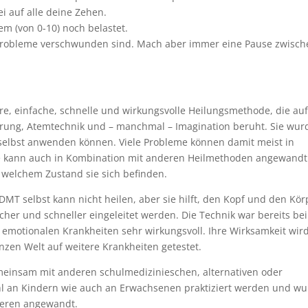
i auf alle deine Zehen.
em (von 0-10) noch belastet.
e Probleme verschwunden sind. Mach aber immer eine Pause zwisc
re, einfache, schnelle und wirkungsvolle Heilungsmethode, die au
hrung, Atemtechnik und – manchmal – Imagination beruht. Sie wur
 selbst anwenden können. Viele Probleme können damit meist in
ie kann auch in Kombination mit anderen Heilmethoden angewandt
 welchem Zustand sie sich befinden.
MT selbst kann nicht heilen, aber sie hilft, den Kopf und den Kör
cher und schneller eingeleitet werden. Die Technik war bereits bei
d emotionalen Krankheiten sehr wirkungsvoll. Ihre Wirksamkeit wir
nzen Welt auf weitere Krankheiten getestet.
einsam mit anderen schulmedizinieschen, alternativen oder
l an Kindern wie auch an Erwachsenen praktiziert werden und w
Tieren angewandt.