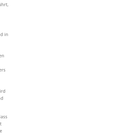
ührt,
d in
den
ers
ird
nd
dass
t
se