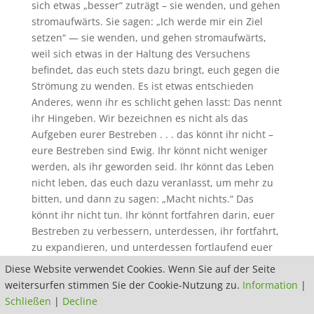
sich etwas „besser“ zuträgt – sie wenden, und gehen
stromaufwärts. Sie sagen: „Ich werde mir ein Ziel
setzen“ — sie wenden, und gehen stromaufwärts,
weil sich etwas in der Haltung des Versuchens
befindet, das euch stets dazu bringt, euch gegen die
Strömung zu wenden. Es ist etwas entschieden
Anderes, wenn ihr es schlicht gehen lasst: Das nennt
ihr Hingeben. Wir bezeichnen es nicht als das
Aufgeben eurer Bestreben . . . das könnt ihr nicht –
eure Bestreben sind Ewig. Ihr könnt nicht weniger
werden, als ihr geworden seid. Ihr könnt das Leben
nicht leben, das euch dazu veranlasst, um mehr zu
bitten, und dann zu sagen: „Macht nichts.“ Das
könnt ihr nicht tun. Ihr könnt fortfahren darin, euer
Bestreben zu verbessern, unterdessen, ihr fortfahrt,
zu expandieren, und unterdessen fortlaufend euer
Strom schneller wird, und (wir lieben euch sehr,
Diese Website verwendet Cookies. Wenn Sie auf der Seite
jedoch) ihr habt keine Wahl, als mit dem Fluss zu
weitersurfen stimmen Sie der Cookie-Nutzung zu.
Information
|
gehen, sofern ihr euch wohlfühlen möchtet.
Schließen
|
Decline