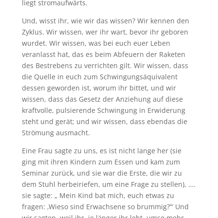
liegt stromaufwärts.
Und, wisst ihr, wie wir das wissen? Wir kennen den
Zyklus. Wir wissen, wer ihr wart, bevor ihr geboren
wurdet. Wir wissen, was bei euch euer Leben
veranlasst hat, das es beim Abfeuern der Raketen
des Bestrebens zu verrichten gilt. Wir wissen, dass
die Quelle in euch zum Schwingungsäquivalent
dessen geworden ist, worum ihr bittet, und wir
wissen, dass das Gesetz der Anziehung auf diese
kraftvolle, pulsierende Schwingung in Erwiderung
steht und gerät; und wir wissen, dass ebendas die
Strömung ausmacht.
Eine Frau sagte zu uns, es ist nicht lange her (sie
ging mit ihren Kindern zum Essen und kam zum
Seminar zurück, und sie war die Erste, die wir zu
dem Stuhl herbeiriefen, um eine Frage zu stellen), ….
sie sagte: „ Mein Kind bat mich, euch etwas zu
fragen: ‚Wieso sind Erwachsene so brummig?’“ Und
wir sagten, weil ihr, je länger ihr lebt, umso mehr