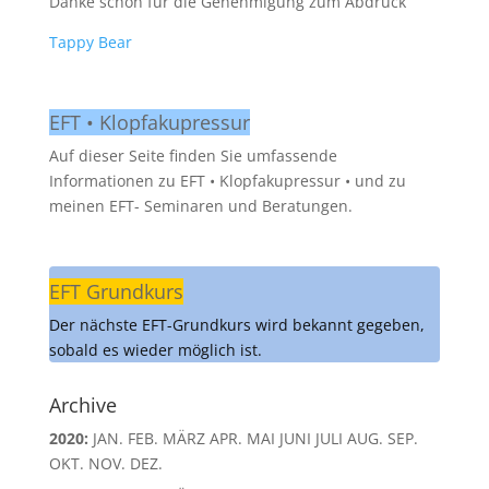
Danke schön für die Genehmigung zum Abdruck
Tappy Bear
EFT • Klopfakupressur
Auf dieser Seite finden Sie umfassende
Informationen zu EFT • Klopfakupressur • und zu
meinen EFT- Seminaren und Beratungen.
EFT Grundkurs
Der nächste EFT-Grundkurs wird bekannt gegeben,
sobald es wieder möglich ist.
Archive
2020
:
JAN.
FEB.
MÄRZ
APR.
MAI
JUNI
JULI
AUG.
SEP.
OKT.
NOV.
DEZ.