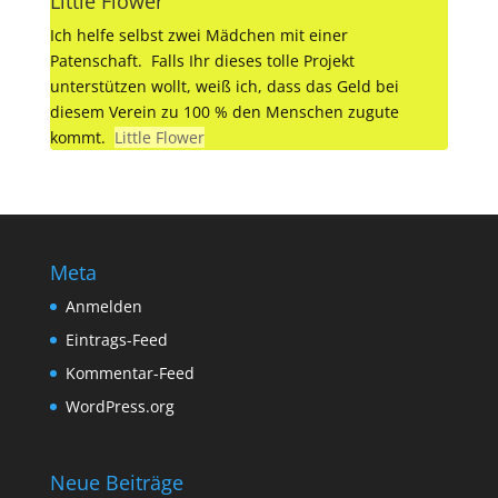
Little Flower
Ich helfe selbst zwei Mädchen mit einer
Patenschaft. Falls Ihr dieses tolle Projekt
unterstützen wollt, weiß ich, dass das Geld bei
diesem Verein zu 100 % den Menschen zugute
kommt.
Little Flower
Meta
Anmelden
Eintrags-Feed
Kommentar-Feed
WordPress.org
Neue Beiträge